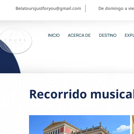
Belatoursjustforyou@gmail.com
De domingo a vier
INICIO
ACERCA DE
DESTINO
EXPL
Recorrido musical