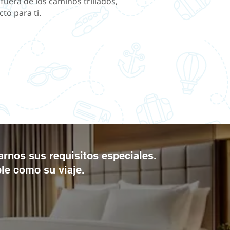
fuera de los caminos trillados,
to para ti.
rnos sus requisitos especiales.
le como su viaje.