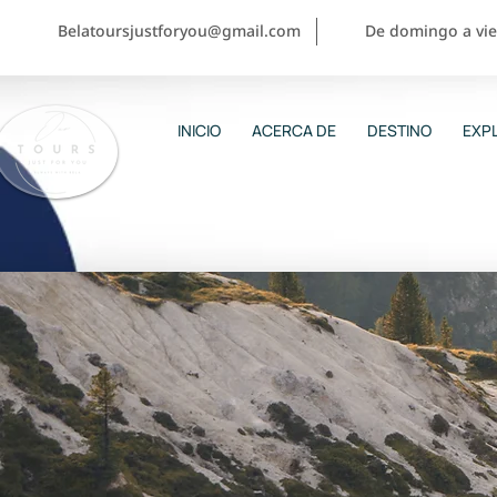
Belatoursjustforyou@gmail.com
De domingo a vier
INICIO
ACERCA DE
DESTINO
EXPL