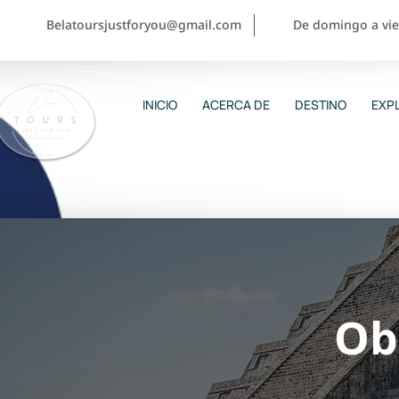
Belatoursjustforyou@gmail.com
De domingo a vier
INICIO
ACERCA DE
DESTINO
EXPL
Ob