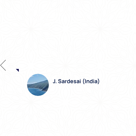
Respondió con mucha rapidez y nos ofreció planes de via
recomendó hoteles y también planificó y reservó viajes en
a los detalles y también nos dio planes de actividades diar
final a nosotros.
Lo mejor de todo es que vino a recibir a nuestro grupo en 
todos quedamos encantados con ese gesto suyo.
Gracias a ella pasamos unos días muy agradables en Espa
J. Sardesai (India)