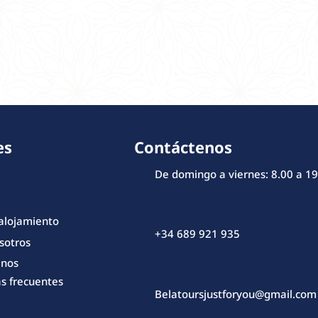
es
Contáctenos
De domingo a viernes: 8.00 a 19
 alojamiento
+34 689 921 935
sotros
enos
s frecuentes
Belatoursjustforyou@gmail.com