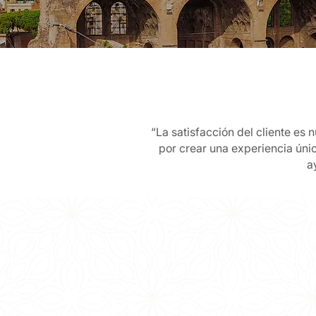
“La satisfacción del cliente es 
por crear una experiencia ún
a
Estábamos planeando unas vacaciones en la región vasc
una persona que pudiera guiarnos y ayudarnos con todas 
de encontrar a Bela.