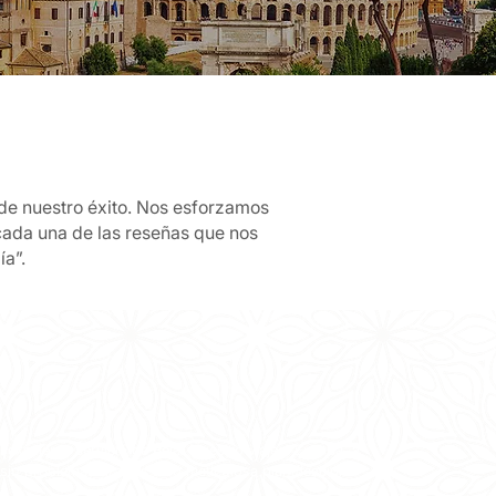
e de nuestro éxito. Nos esforzamos
cada una de las reseñas que nos
ía”.
excelente servicio de Bela! Nuestro viaje a Europa, a
sin problemas gracias a su meticulosa planificación.