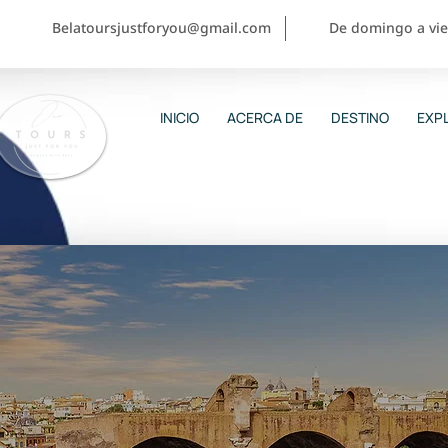
Belatoursjustforyou@gmail.com
De domingo a vier
INICIO
ACERCA DE
DESTINO
EXPL