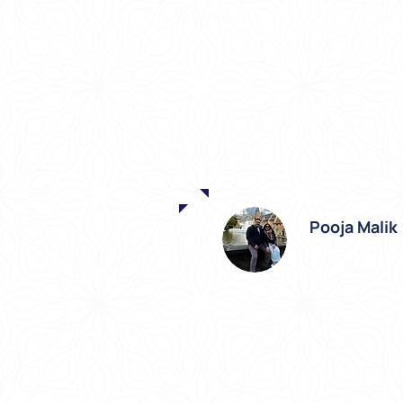
Desde la recogida hasta la entr
je muy amables. Nos
controles constantes garantizar
 automóvil. Está muy orientada
¡Recomiendo encarecidamente a Be
ias, dejándonos la decisión
la estación de Barcelona y
ña.
Pooja Malik