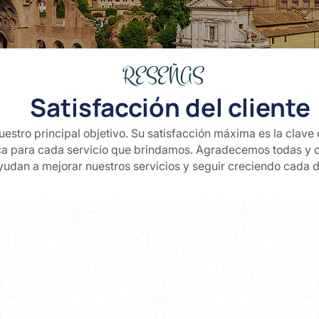
RESEÑAS
Satisfacción del cliente
nuestro principal objetivo. Su satisfacción máxima es la clav
ica para cada servicio que brindamos. Agradecemos todas y 
yudan a mejorar nuestros servicios y seguir creciendo cada d
a de España y buscábamos a
¡Absolutamente encantado con el 
las reservas. Tuvimos suerte
Ámsterdam y Brujas, transcurrió 