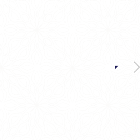
ega, todo funcionó como un reloj. Su comunicación y sus
on tranquilidad en todo momento.
la para una experiencia de viaje inolvidable y sin estrés!