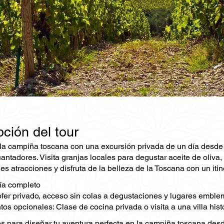
ción del tour
la campiña toscana con una excursión privada de un día desde Li
ntadores. Visita granjas locales para degustar aceite de oliva, 
les atracciones y disfruta de la belleza de la Toscana con un iti
ía completo
ofer privado, acceso sin colas a degustaciones y lugares emble
s opcionales: Clase de cocina privada o visita a una villa hist
s para diseñar tu aventura perfecta en la campiña toscana desd