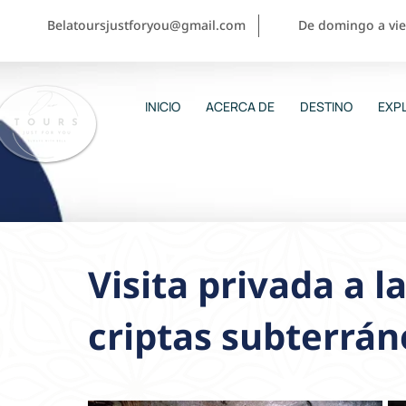
Belatoursjustforyou@gmail.com
De domingo a vier
INICIO
ACERCA DE
DESTINO
EXPL
Visita privada a 
criptas subterrán