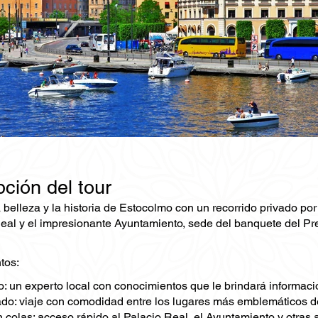
ción del tour
 belleza y la historia de Estocolmo con un recorrido privado p
Real y el impresionante Ayuntamiento, sede del banquete del Prem
tos:
: un experto local con conocimientos que le brindará información
ado: viaje con comodidad entre los lugares más emblemáticos de
n colas: acceso rápido al Palacio Real, el Ayuntamiento y otras 