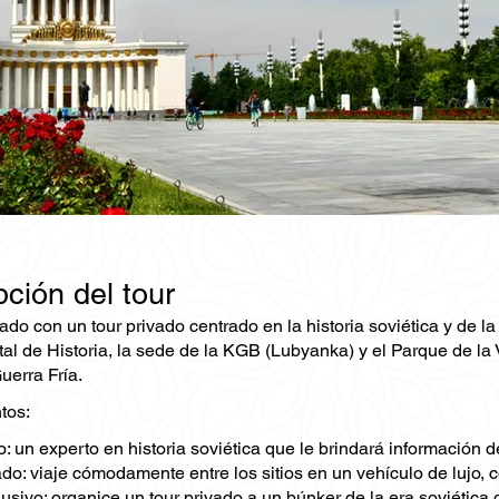
ción del tour
ado con un tour privado centrado en la historia soviética y de 
al de Historia, la sede de la KGB (Lubyanka) y el Parque de la V
uerra Fría.
tos:
: un experto en historia soviética que le brindará información 
ado: viaje cómodamente entre los sitios en un vehículo de lujo,
usivo: organice un tour privado a un búnker de la era soviética