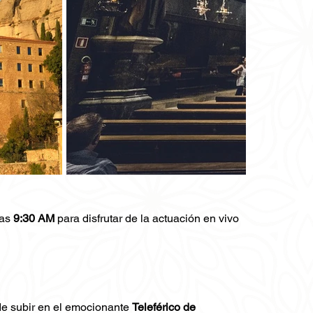
Fuera
de
la
galería
las
9:30 AM
para disfrutar de la actuación en vivo
de subir en el emocionante
Teleférico de