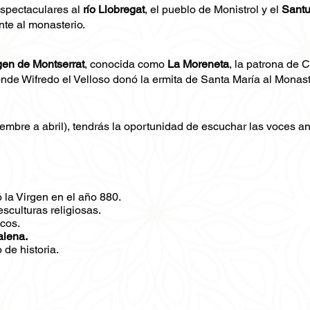
espectaculares al
río Llobregat
, el pueblo de Monistrol y el
Santu
ente al monasterio.
gen de Montserrat
, conocida como
La Moreneta
, la patrona de 
nde Wifredo el Velloso donó la ermita de Santa María al Monaste
iembre a abril), tendrás la oportunidad de escuchar las voces a
 la Virgen en el año 880.
esculturas religiosas.
icos.
alena.
o de historia.