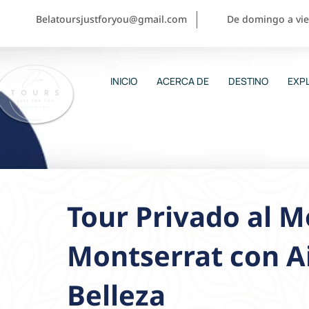
Belatoursjustforyou@gmail.com
De domingo a vier
INICIO
ACERCA DE
DESTINO
EXPL
Tour Privado al M
Montserrat con Ai
Belleza