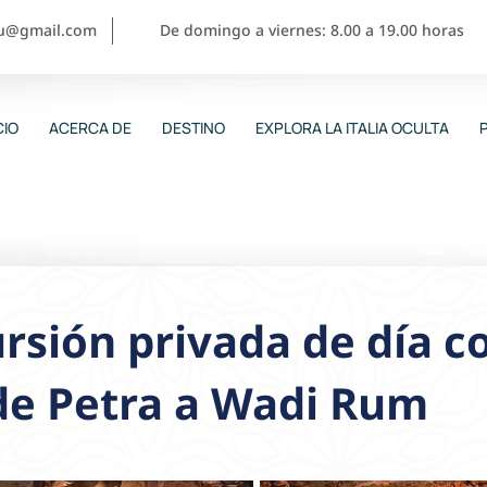
ou@gmail.com
De domingo a viernes: 8.00 a 19.00 horas
CIO
ACERCA DE
DESTINO
EXPLORA LA ITALIA OCULTA
rsión privada de día 
de Petra a Wadi Rum