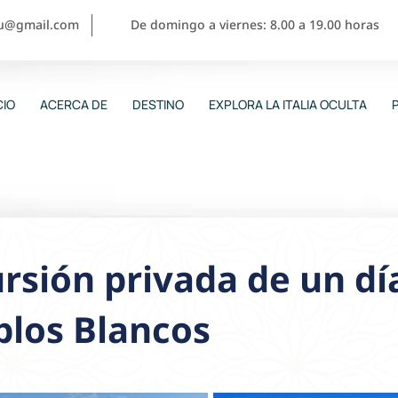
ou@gmail.com
De domingo a viernes: 8.00 a 19.00 horas
CIO
ACERCA DE
DESTINO
EXPLORA LA ITALIA OCULTA
rsión privada de un día
blos Blancos