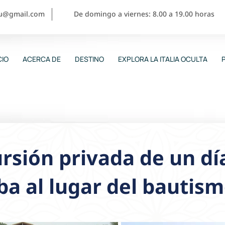
ou@gmail.com
De domingo a viernes: 8.00 a 19.00 horas
CIO
ACERCA DE
DESTINO
EXPLORA LA ITALIA OCULTA
rsión privada de un dí
a al lugar del bautis