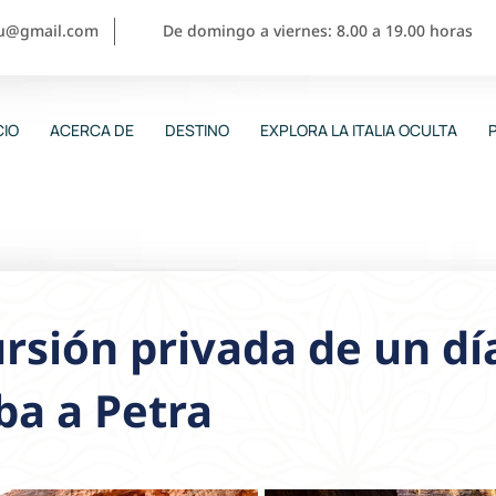
ou@gmail.com
De domingo a viernes: 8.00 a 19.00 horas
CIO
ACERCA DE
DESTINO
EXPLORA LA ITALIA OCULTA
rsión privada de un dí
ba a Petra