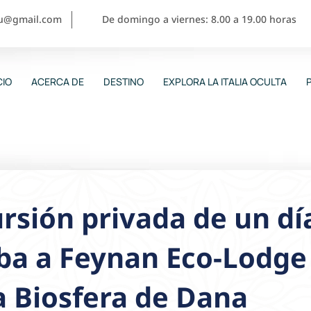
ou@gmail.com
De domingo a viernes: 8.00 a 19.00 horas
CIO
ACERCA DE
DESTINO
EXPLORA LA ITALIA OCULTA
rsión privada de un dí
a a Feynan Eco-Lodge 
a Biosfera de Dana