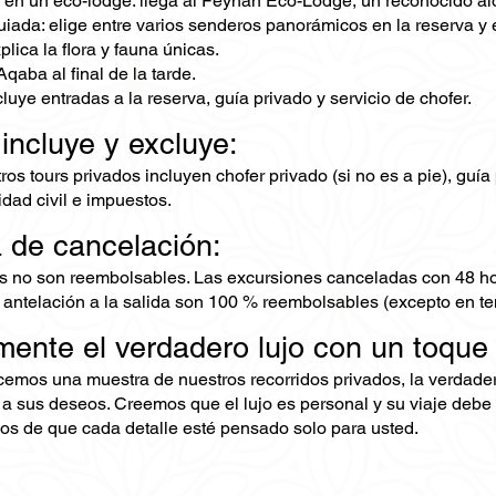
 en un eco-lodge: llega al Feynan Eco-Lodge, un reconocido aloj
iada: elige entre varios senderos panorámicos en la reserva y
xplica la flora y fauna únicas.
qaba al final de la tarde.
cluye entradas a la reserva, guía privado y servicio de chofer.
 incluye y excluye:
os tours privados incluyen chofer privado (si no es a pie), guía
dad civil e impuestos.
a de cancelación:
s no son reembolsables. Las excursiones canceladas con 48 ho
 antelación a la salida son 100 % reembolsables (excepto en te
mente el verdadero lujo con un toque
ecemos una muestra de nuestros recorridos privados, la verdad
 a sus deseos. Creemos que el lujo es personal y su viaje debe 
s de que cada detalle esté pensado solo para usted.