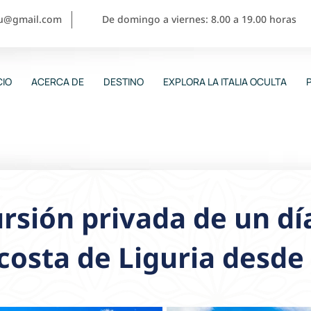
ou@gmail.com
De domingo a viernes: 8.00 a 19.00 horas
CIO
ACERCA DE
DESTINO
EXPLORA LA ITALIA OCULTA
rsión privada de un dí
 costa de Liguria desd