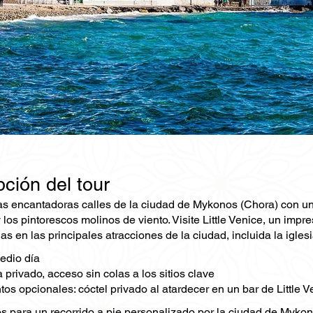
ción del tour
s encantadoras calles de la ciudad de Mykonos (Chora) con un gu
los pintorescos molinos de viento. Visite Little Venice, un impre
las en las principales atracciones de la ciudad, incluida la igle
edio día
a privado, acceso sin colas a los sitios clave
s opcionales: cóctel privado al atardecer en un bar de Little V
s para un recorrido a pie personalizado por la ciudad de Mykon