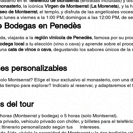
asterio en el
Teleférico de Montserrat
(entradas incluidas) y dis
onasterio
, la icónica
Virgen de Montserrat
(
La Moreneta
), y la 
eo de Montserrat
, el templo, y disfruta de las angelicales voce
s: lunes a viernes a la 1:00 PM; domingos a las 12:00 PM, de sep
e Bodegas en Penedès
da, viajarás a la
región vinícola de Penedès
, famosa por su pro
odega local
a tu elección (vino o cava) y aprende sobre el pro
 una
cata de vinos o cava
, degustando los sabores únicos de la 
es personalizables
solo Montserrat? Elige el tour exclusivo al monasterio, con una
 tiempo para explorar? Indícalo al reservar, y adaptaremos el 
s del tour
8 horas (Montserrat y bodega) o 5 horas (solo Montserrat).
a privado, vehículo privado con chófer, y billetes para el telefér
: Itinerario personalizado según tus intereses.
de Aida, vivirás la serenidad de Montserrat y la rica tradición v