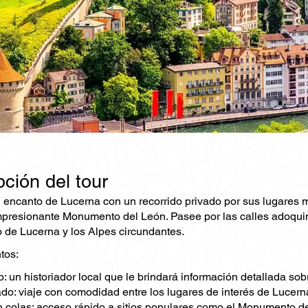
ción del tour
 encanto de Lucerna con un recorrido privado por sus lugares má
mpresionante Monumento del León. Pasee por las calles adoquina
o de Lucerna y los Alpes circundantes.
tos:
: un historiador local que le brindará información detallada sobre
do: viaje con comodidad entre los lugares de interés de Lucerna
n colas: acceso rápido a sitios populares como el Monumento de