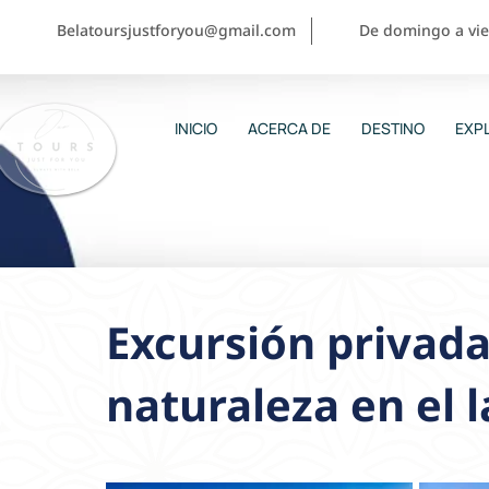
Belatoursjustforyou@gmail.com
De domingo a vier
INICIO
ACERCA DE
DESTINO
EXPL
Excursión privad
naturaleza en el