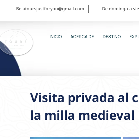
Belatoursjustforyou@gmail.com
De domingo a vier
INICIO
ACERCA DE
DESTINO
EXPL
Visita privada al 
la milla medieval