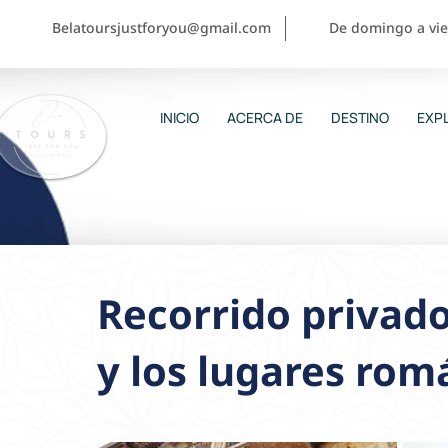
Belatoursjustforyou@gmail.com
De domingo a vier
INICIO
ACERCA DE
DESTINO
EXPL
Recorrido privado 
y los lugares rom