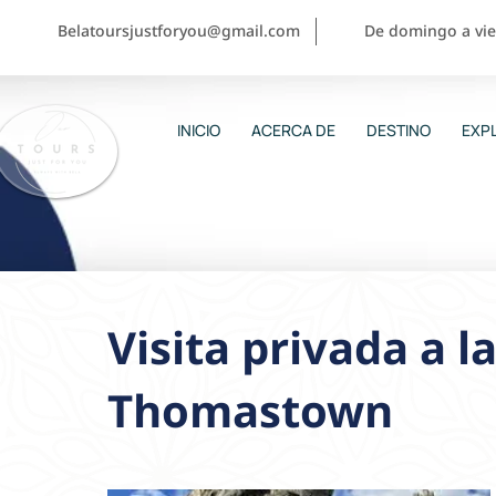
Belatoursjustforyou@gmail.com
De domingo a vier
INICIO
ACERCA DE
DESTINO
EXPL
Visita privada a l
Thomastown