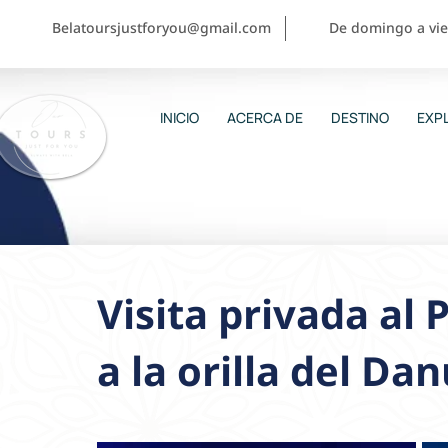
Belatoursjustforyou@gmail.com
De domingo a vier
INICIO
ACERCA DE
DESTINO
EXPL
Visita privada al
a la orilla del Da