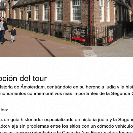
ción del tour
istoria de Ámsterdam, centrándote en su herencia judía y la his
 monumentos conmemorativos más importantes de la Segunda Gue
tos:
o: un guía historiador especializado en historia judía y la Seg
do: viaja sin problemas entre los sitios con un cómodo vehículo
 colas: acceso prioritario a la Casa de Ana Frank y otros lugares