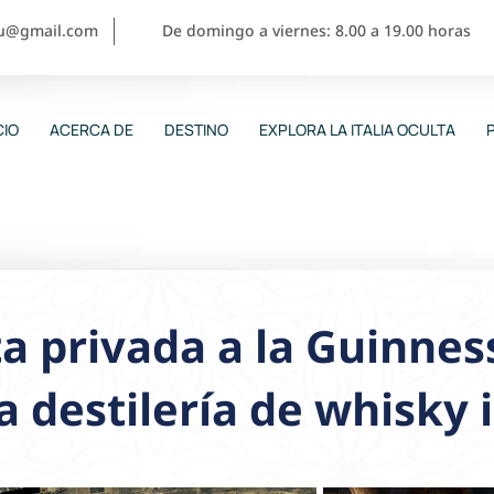
ou@gmail.com
De domingo a viernes: 8.00 a 19.00 horas
CIO
ACERCA DE
DESTINO
EXPLORA LA ITALIA OCULTA
ta privada a la Guinne
la destilería de whisky 