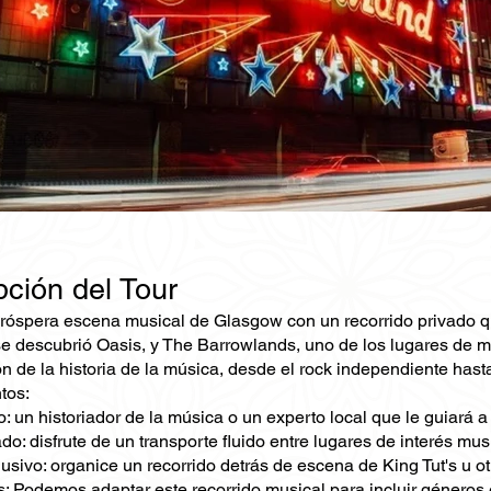
pción del Tour
próspera escena musical de Glasgow con un recorrido privado qu
se descubrió Oasis, y The Barrowlands, uno de los lugares de 
n de la historia de la música, desde el rock independiente hast
tos:
: un historiador de la música o un experto local que le guiará 
do: disfrute de un transporte fluido entre lugares de interés m
usivo: organice un recorrido detrás de escena de King Tut's u o
: Podemos adaptar este recorrido musical para incluir géneros