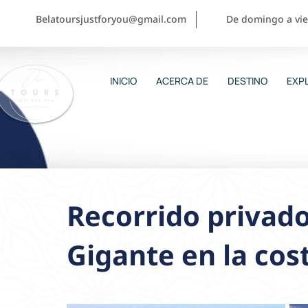
Belatoursjustforyou@gmail.com
De domingo a vier
INICIO
ACERCA DE
DESTINO
EXPL
Recorrido privado
Gigante en la cos