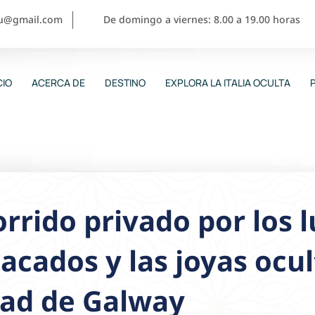
ou@gmail.com
De domingo a viernes: 8.00 a 19.00 horas
CIO
ACERCA DE
DESTINO
EXPLORA LA ITALIA OCULTA
rrido privado por los 
acados y las joyas ocul
dad de Galway