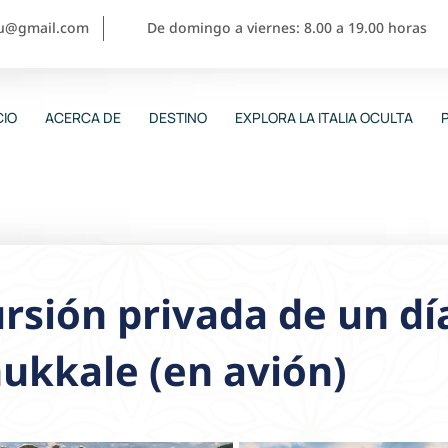
ou@gmail.com
De domingo a viernes: 8.00 a 19.00 horas
CIO
ACERCA DE
DESTINO
EXPLORA LA ITALIA OCULTA
rsión privada de un día
ukkale (en avión)