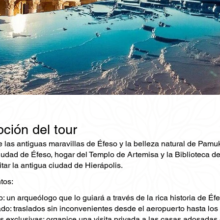
ción del tour
 las antiguas maravillas de Éfeso y la belleza natural de Pamu
ciudad de Éfeso, hogar del Templo de Artemisa y la Biblioteca d
itar la antigua ciudad de Hierápolis.
tos:
: un arqueólogo que lo guiará a través de la rica historia de Éfe
do: traslados sin inconvenientes desde el aeropuerto hasta los si
s exclusivas: organice una visita privada a las casas adosadas