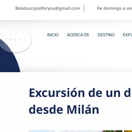
Belatoursjustforyou@gmail.com
De domingo a vier
INICIO
ACERCA DE
DESTINO
EXPL
Excursión de un d
desde Milán