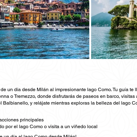
de un día desde Milán al impresionante lago Como. Tu guía te l
nna o Tremezzo, donde disfrutarás de paseos en barco, visitas a 
el Balbianello, y relájate mientras exploras la belleza del lago 
racciones principales
 por el lago Como o visita a un viñedo local
de un día al lago Como desde Milán!