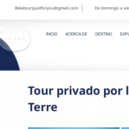
Belatoursjustforyou@gmail.com
De domingo a vier
INICIO
ACERCA DE
DESTINO
EXPL
Tour privado por 
Terre