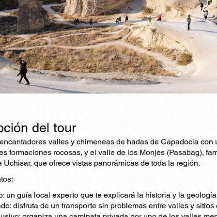
ción del tour
 encantadores valles y chimeneas de hadas de Capadocia con una
es formaciones rocosas, y el valle de los Monjes (Pasabag), fa
de Uchisar, que ofrece vistas panorámicas de toda la región.
tos:
: un guía local experto que te explicará la historia y la geolo
do: disfruta de un transporte sin problemas entre valles y sitios
usivo: organiza una caminata privada por uno de los valles me