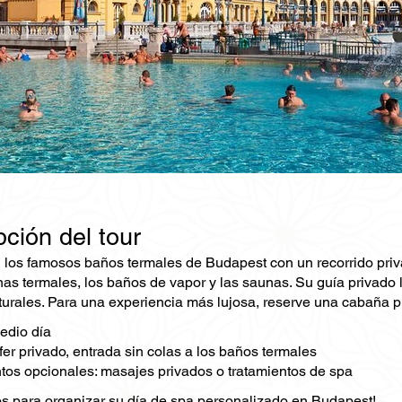
ción del tour
 los famosos baños termales de Budapest con un recorrido priva
nas termales, los baños de vapor y las saunas. Su guía privado l
turales. Para una experiencia más lujosa, reserve una cabaña p
edio día
fer privado, entrada sin colas a los baños termales
s opcionales: masajes privados o tratamientos de spa
s para organizar su día de spa personalizado en Budapest!