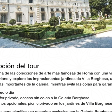
ción del tour
a de las colecciones de arte más famosas de Roma con una vis
iziano y explore los impresionantes jardines de Villa Borghese
s importantes de la galería, mientras evita las colas para garan
edio día
fer privado, acceso sin colas a la Galería Borghese
s opcionales: pícnic privado en los jardines de Villa Borghese 
 para planificar su recorrido exclusivo por la Galería Borghese 