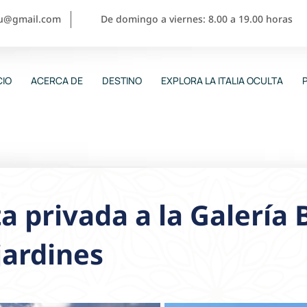
ou@gmail.com
De domingo a viernes: 8.00 a 19.00 horas
CIO
ACERCA DE
DESTINO
EXPLORA LA ITALIA OCULTA
ta privada a la Galería
jardines