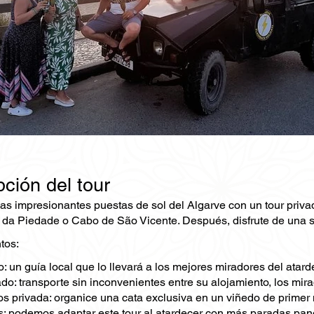
ción del tour
 las impresionantes puestas de sol del Algarve con un tour priv
da Piedade o Cabo de São Vicente. Después, disfrute de una se
tos:
: un guía local que lo llevará a los mejores miradores del atarde
do: transporte sin inconvenientes entre su alojamiento, los mira
os privada: organice una cata exclusiva en un viñedo de primer 
: podemos adaptar este tour al atardecer con más paradas pano