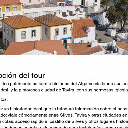
ción del tour
rico patrimonio cultural e histórico del Algarve visitando sus 
edral, y la pintoresca ciudad de Tavira, con sus hermosas iglesi
tos:
: un historiador local que le brindará información sobre el pasa
ado: viaje cómodamente entre Silves, Tavira y otras ciudades en
 colas: acceso rápido al castillo de Silves y otros lugares histór
: podemos adaptar este recorrido para incluir más tiempo en ci