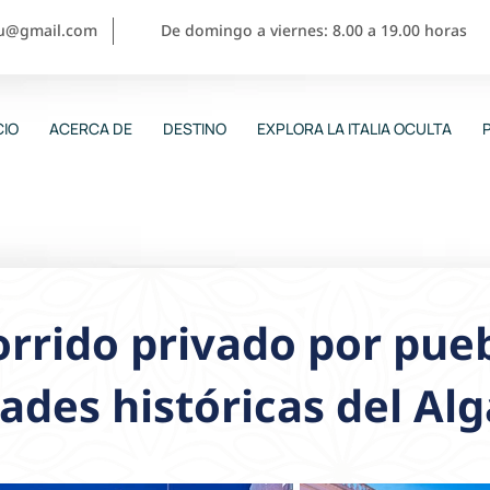
ou@gmail.com
De domingo a viernes: 8.00 a 19.00 horas
CIO
ACERCA DE
DESTINO
EXPLORA LA ITALIA OCULTA
rrido privado por pueb
ades históricas del Al