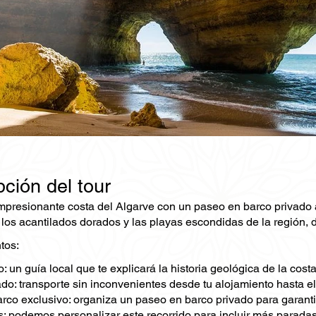
ción del tour
impresionante costa del Algarve con un paseo en barco privado
los acantilados dorados y las playas escondidas de la región, d
tos:
: un guía local que te explicará la historia geológica de la cost
do: transporte sin inconvenientes desde tu alojamiento hasta el
rco exclusivo: organiza un paseo en barco privado para garantiza
: podemos personalizar este recorrido para incluir más paradas