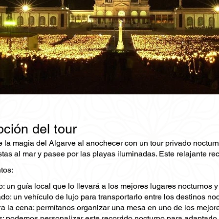
ción del tour
 la magia del Algarve al anochecer con un tour privado nocturn
stas al mar y pasee por las playas iluminadas. Este relajante r
tos:
: un guía local que lo llevará a los mejores lugares nocturnos 
do: un vehículo de lujo para transportarlo entre los destinos no
a la cena: permítanos organizar una mesa en uno de los mejores
: podemos personalizar este recorrido nocturno para adaptarlo