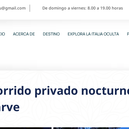
ou@gmail.com
De domingo a viernes: 8.00 a 19.00 horas
CIO
ACERCA DE
DESTINO
EXPLORA LA ITALIA OCULTA
rrido privado nocturno
arve