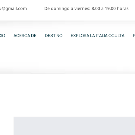
ou@gmail.com
De domingo a viernes: 8.00 a 19.00 horas
CIO
ACERCA DE
DESTINO
EXPLORA LA ITALIA OCULTA