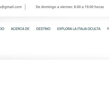
ou@gmail.com
De domingo a viernes: 8.00 a 19.00 horas
CIO
ACERCA DE
DESTINO
EXPLORA LA ITALIA OCULTA