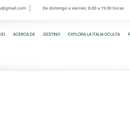
ou@gmail.com
De domingo a viernes: 8.00 a 19.00 horas
CIO
ACERCA DE
DESTINO
EXPLORA LA ITALIA OCULTA