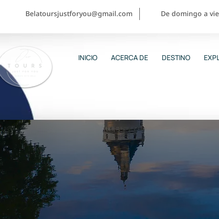
Belatoursjustforyou@gmail.com
De domingo a vier
INICIO
ACERCA DE
DESTINO
EXPL