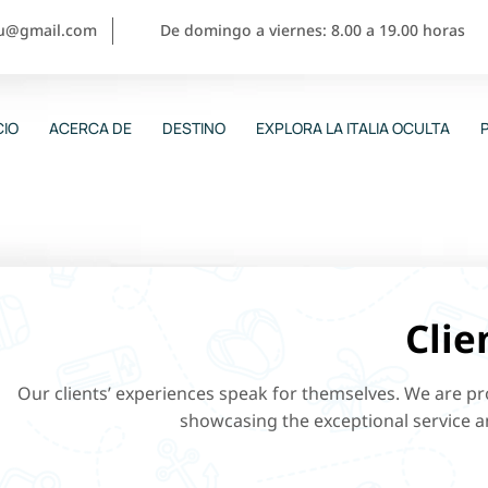
ou@gmail.com
De domingo a viernes: 8.00 a 19.00 horas
CIO
ACERCA DE
DESTINO
EXPLORA LA ITALIA OCULTA
Clie
Our clients’ experiences speak for themselves. We are p
showcasing the exceptional service 