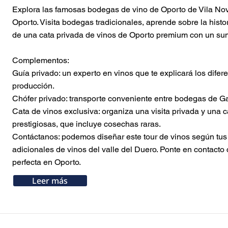
Explora las famosas bodegas de vino de Oporto de Vila Nova
Button
Button
Button
Button
Button
Button
Button
Button
Button
Oporto. Visita bodegas tradicionales, aprende sobre la histo
de una cata privada de vinos de Oporto premium con un sumi
Complementos:
Guía privado: un experto en vinos que te explicará los dife
producción.
Chófer privado: transporte conveniente entre bodegas de Gai
Cata de vinos exclusiva: organiza una visita privada y una
prestigiosas, que incluye cosechas raras.
Contáctanos: podemos diseñar este tour de vinos según tus 
adicionales de vinos del valle del Duero. Ponte en contacto 
perfecta en Oporto.
Leer más