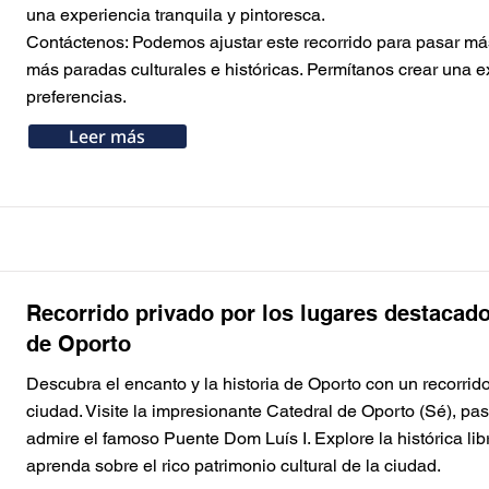
una experiencia tranquila y pintoresca.
Contáctenos: Podemos ajustar este recorrido para pasar más
más paradas culturales e históricas. Permítanos crear una 
preferencias.
Leer más
Recorrido privado por los lugares destacado
de Oporto
Descubra el encanto y la historia de Oporto con un recorrid
Button
Button
Button
Button
Button
Button
Button
Button
Button
ciudad. Visite la impresionante Catedral de Oporto (Sé), pase
admire el famoso Puente Dom Luís I. Explore la histórica libre
aprenda sobre el rico patrimonio cultural de la ciudad.