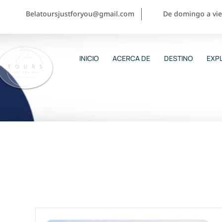
Belatoursjustforyou@gmail.com
De domingo a vier
INICIO
ACERCA DE
DESTINO
EXPL