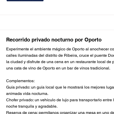
Recorrido privado nocturno por Oporto
Experimente el ambiente mágico de Oporto al anochecer con
calles iluminadas del distrito de Ribeira, cruce el puente Do
Button
Button
Button
Button
Button
Button
Button
Button
la ciudad y disfrute de una cena en un restaurante local de 
Button
una cata de vino de Oporto en un bar de vinos tradicional.
Complementos:
Guía privado: un guía local que le mostrará los mejores lu
animada vida nocturna.
Chofer privado: un vehículo de lujo para transportarlo entre
noche tranquila y agradable.
Reserva de cena: permítanos organizar una mesa en uno de 