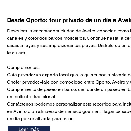
Desde Oporto: tour privado de un día a Ave
Descubra la encantadora ciudad de Aveiro, conocida como l
canales y coloridos barcos moliceiros. Continúe hasta la c
Button
Button
Button
Button
Button
Button
Button
Button
casas a rayas y sus impresionantes playas. Disfrute de un d
Button
le guiará.
Complementos:
Guía privado: un experto local que le guiará por la historia 
Chofer privado: viaje con comodidad entre Oporto, Aveiro y
Complemento de paseo en barco: disfrute de un paseo en ba
un moliceiro tradicional.
Contáctenos: podemos personalizar este recorrido para incl
en Aveiro o un almuerzo de marisco gourmet. Háganos sab
un día personalizada para usted.
Leer más