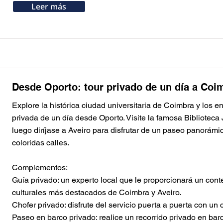
Leer más
Desde Oporto: tour privado de un día a Coi
Explore la histórica ciudad universitaria de Coimbra y los 
privada de un día desde Oporto. Visite la famosa Biblioteca 
Button
Button
Button
Button
Button
Button
Button
Button
luego diríjase a Aveiro para disfrutar de un paseo panorámi
Button
coloridas calles.
Complementos:
Guía privado: un experto local que le proporcionará un conte
culturales más destacados de Coimbra y Aveiro.
Chofer privado: disfrute del servicio puerta a puerta con u
Paseo en barco privado: realice un recorrido privado en barc