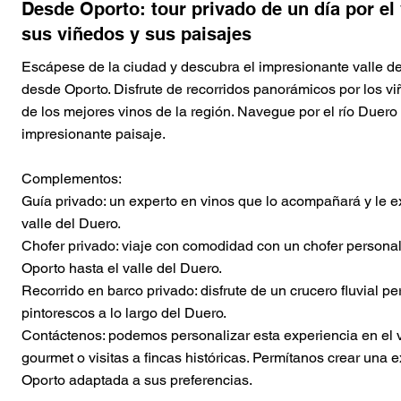
Desde Oporto: tour privado de un día por el 
sus viñedos y sus paisajes
Escápese de la ciudad y descubra el impresionante valle de
Button
Button
Button
Button
Button
Button
Button
Button
Button
Button
desde Oporto. Disfrute de recorridos panorámicos por los vi
de los mejores vinos de la región. Navegue por el río Duero 
impresionante paisaje.
Complementos:
Guía privado: un experto en vinos que lo acompañará y le exp
valle del Duero.
Chofer privado: viaje con comodidad con un chofer personal
Oporto hasta el valle del Duero.
Recorrido en barco privado: disfrute de un crucero fluvial p
pintorescos a lo largo del Duero.
Contáctenos: podemos personalizar esta experiencia en el 
gourmet o visitas a fincas históricas. Permítanos crear una 
Oporto adaptada a sus preferencias.